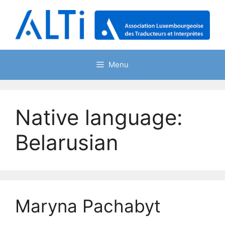
Skip
to
content
Menu
Native language:
Belarusian
Maryna Pachabyt